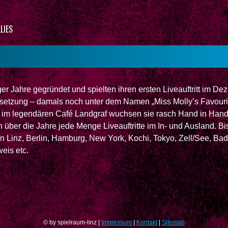
LIES
ger Jahre gegründet und spielten ihren ersten Liveauftritt im D
setzung – damals noch unter dem Namen „Miss Molly’s Favouri
tte im legendären Café Landgraf wuchsen sie rasch Hand in Hand
 über die Jahre jede Menge Liveauftritte im In- und Ausland. Bish
 Linz, Berlin, Hamburg, New York, Kochi, Tokyo, Zell/See, Bad I
eis etc.
© by spielraum-linz |
Impressum
|
Kontakt
|
Sitemap