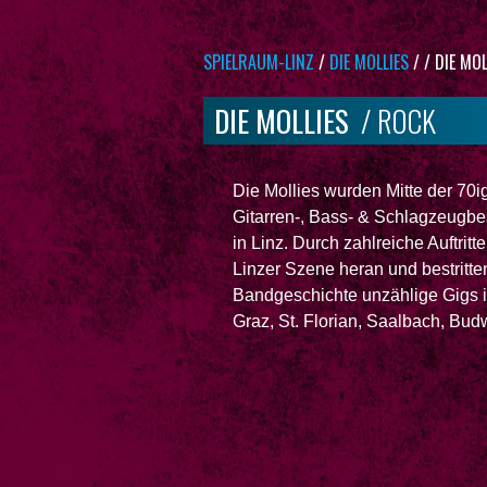
SPIELRAUM-LINZ
/
DIE MOLLIES
/
/
DIE MOL
DIE MOLLIES
/ ROCK
Die Mollies wurden Mitte der 70i
Gitarren-, Bass- & Schlagzeugbe
in Linz. Durch zahlreiche Auftri
Linzer Szene heran und bestritten
Bandgeschichte unzählige Gigs in
Graz, St. Florian, Saalbach, Budw