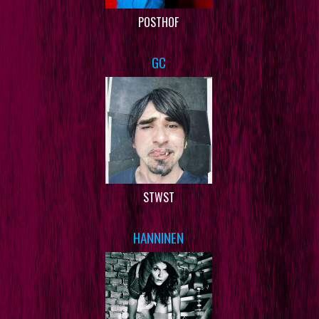
POSTHOF
GC
STWST
HANNINEN